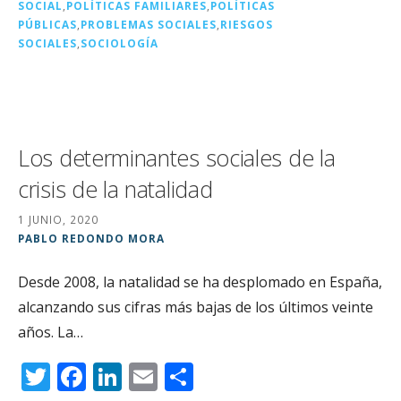
k
SOCIAL
,
POLÍTICAS FAMILIARES
,
POLÍTICAS
PÚBLICAS
,
PROBLEMAS SOCIALES
,
RIESGOS
SOCIALES
,
SOCIOLOGÍA
Los determinantes sociales de la
crisis de la natalidad
1 JUNIO, 2020
PABLO REDONDO MORA
Desde 2008, la natalidad se ha desplomado en España,
alcanzando sus cifras más bajas de los últimos veinte
años. La…
T
F
Li
E
C