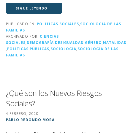
w
a
n
m
o
it
c
k
ai
m
SIGUE LEYENDO →
te
e
e
l
p
PUBLICADO EN:
POLÍTICAS SOCIALES
,
SOCIOLOGÍA DE LAS
r
b
dI
a
FAMILIAS
o
n
rt
ARCHIVADO POR:
CIENCIAS
SOCIALES
,
DEMOGRAFÍA
,
DESIGUALDAD
,
GÉNERO
,
NATALIDAD
o
ir
,
POLÍTICAS PÚBLICAS
,
SOCIOLOGÍA
,
SOCIOLOGÍA DE LAS
k
FAMILIAS
¿Qué son los Nuevos Riesgos
Sociales?
4 FEBRERO, 2020
PABLO REDONDO MORA