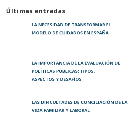
it
c
k
ai
m
Últimas entradas
te
e
e
l
p
r
b
dI
a
LA NECESIDAD DE TRANSFORMAR EL
o
n
rt
MODELO DE CUIDADOS EN ESPAÑA
o
ir
k
LA IMPORTANCIA DE LA EVALUACIÓN DE
POLÍTICAS PÚBLICAS: TIPOS,
ASPECTOS Y DESAFÍOS
LAS DIFICULTADES DE CONCILIACIÓN DE LA
VIDA FAMILIAR Y LABORAL