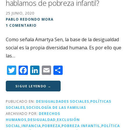
hablamos de pobreza infantil?
25 JUNIO, 2020
PABLO REDONDO MORA
1 COMENTARIO
Como señala Amartya Sen, la base de la desigualdad
social es la propia diversidad humana. Es por ello que
las…
T
F
Li
E
C
w
a
n
m
o
it
c
k
ai
m
SIGUE LEYENDO →
te
e
e
l
p
PUBLICADO EN:
DESIGUALDADES SOCIALES
,
POLÍTICAS
r
b
dI
a
SOCIALES
,
SOCIOLOGÍA DE LAS FAMILIAS
o
n
rt
ARCHIVADO POR:
DERECHOS
HUMANOS
,
DESIGUALDAD
,
EXCLUSIÓN
o
ir
SOCIAL
,
INFANCIA
,
POBREZA
,
POBREZA INFANTIL
,
POLÍTICA