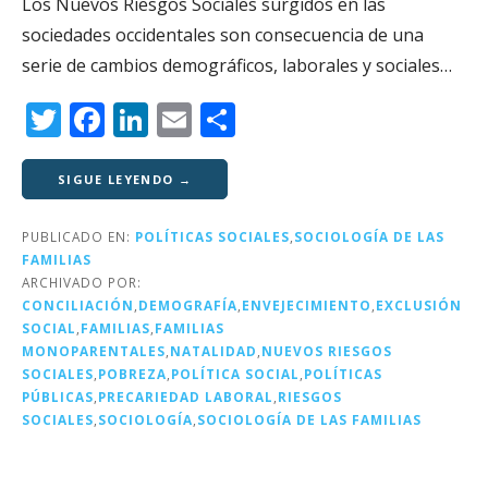
Los Nuevos Riesgos Sociales surgidos en las
sociedades occidentales son consecuencia de una
serie de cambios demográficos, laborales y sociales…
T
F
Li
E
C
w
a
n
m
o
it
c
k
ai
m
SIGUE LEYENDO →
te
e
e
l
p
PUBLICADO EN:
POLÍTICAS SOCIALES
,
SOCIOLOGÍA DE LAS
r
b
dI
a
FAMILIAS
o
n
rt
ARCHIVADO POR:
CONCILIACIÓN
,
DEMOGRAFÍA
,
ENVEJECIMIENTO
,
EXCLUSIÓN
o
ir
SOCIAL
,
FAMILIAS
,
FAMILIAS
k
MONOPARENTALES
,
NATALIDAD
,
NUEVOS RIESGOS
SOCIALES
,
POBREZA
,
POLÍTICA SOCIAL
,
POLÍTICAS
PÚBLICAS
,
PRECARIEDAD LABORAL
,
RIESGOS
SOCIALES
,
SOCIOLOGÍA
,
SOCIOLOGÍA DE LAS FAMILIAS