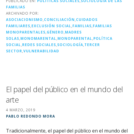
PUBLICADO EN:
POLÍTICAS SOCIALES
,
SOCIOLOGÍA DE LAS
r
b
dI
a
FAMILIAS
o
n
rt
ARCHIVADO POR:
ASOCIACIONISMO
,
CONCILIACIÓN
,
CUIDADOS
o
ir
FAMILIARES
,
EXCLUSIÓN SOCIAL
,
FAMILIAS
,
FAMILIAS
k
MONOPARENTALES
,
GÉNERO
,
MADRES
SOLAS
,
MONOMARENTAL
,
MONOPARENTAL
,
POLÍTICA
SOCIAL
,
REDES SOCIALES
,
SOCIOLOGÍA
,
TERCER
SECTOR
,
VULNERABILIDAD
El papel del público en el mundo del
arte
4 MARZO, 2019
PABLO REDONDO MORA
Tradicionalmente, el papel del público en el mundo del