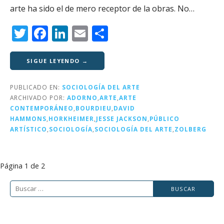
arte ha sido el de mero receptor de la obras. No…
T
F
Li
E
C
w
a
n
m
o
it
c
k
ai
m
SIGUE LEYENDO →
te
e
e
l
p
PUBLICADO EN:
SOCIOLOGÍA DEL ARTE
r
b
dI
a
ARCHIVADO POR:
ADORNO
,
ARTE
,
ARTE
o
n
rt
CONTEMPORÁNEO
,
BOURDIEU
,
DAVID
HAMMONS
,
HORKHEIMER
,
JESSE JACKSON
,
PÚBLICO
o
ir
ARTÍSTICO
,
SOCIOLOGÍA
,
SOCIOLOGÍA DEL ARTE
,
ZOLBERG
k
Navegación
Página 1 de 2
por
Buscar:
Entrada