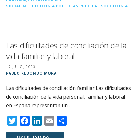
o
ir
SOCIAL
,
METODOLOGÍA
,
POLÍTICAS PÚBLICAS
,
SOCIOLOGÍA
k
Las dificultades de conciliación de la
vida familiar y laboral
17 JULIO, 2023
PABLO REDONDO MORA
Las dificultades de conciliación familiar Las dificultades
de conciliación de la vida personal, familiar y laboral
en España representan un…
T
F
Li
E
C
w
a
n
m
o
SIGUE LEYENDO →