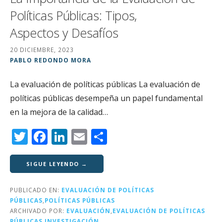
Políticas Públicas: Tipos,
Aspectos y Desafíos
20 DICIEMBRE, 2023
PABLO REDONDO MORA
La evaluación de políticas públicas La evaluación de
políticas públicas desempeña un papel fundamental
en la mejora de la calidad…
T
F
Li
E
C
w
a
n
m
o
it
c
k
ai
m
SIGUE LEYENDO →
te
e
e
l
p
PUBLICADO EN:
EVALUACIÓN DE POLÍTICAS
r
b
dI
a
PÚBLICAS
,
POLÍTICAS PÚBLICAS
o
n
rt
ARCHIVADO POR:
EVALUACIÓN
,
EVALUACIÓN DE POLÍTICAS
PÚBLICAS
,
INVESTIGACIÓN