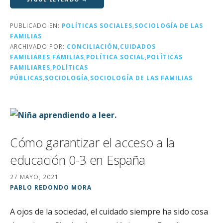
it
c
k
ai
m
te
e
e
l
p
PUBLICADO EN:
POLÍTICAS SOCIALES
,
SOCIOLOGÍA DE LAS
r
b
dI
a
FAMILIAS
o
n
rt
ARCHIVADO POR:
CONCILIACIÓN
,
CUIDADOS
FAMILIARES
,
FAMILIAS
,
POLÍTICA SOCIAL
,
POLÍTICAS
o
ir
FAMILIARES
,
POLÍTICAS
k
PÚBLICAS
,
SOCIOLOGÍA
,
SOCIOLOGÍA DE LAS FAMILIAS
Cómo garantizar el acceso a la
educación 0-3 en España
27 MAYO, 2021
PABLO REDONDO MORA
A ojos de la sociedad, el cuidado siempre ha sido cosa