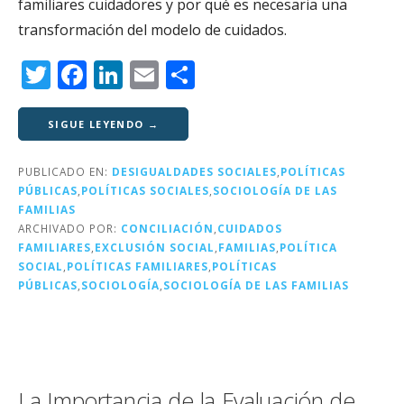
familiares cuidadores y por qué es necesaria una
transformación del modelo de cuidados.
T
F
Li
E
C
w
a
n
m
o
it
c
k
ai
m
SIGUE LEYENDO →
te
e
e
l
p
PUBLICADO EN:
DESIGUALDADES SOCIALES
,
POLÍTICAS
r
b
dI
a
PÚBLICAS
,
POLÍTICAS SOCIALES
,
SOCIOLOGÍA DE LAS
o
n
rt
FAMILIAS
ARCHIVADO POR:
CONCILIACIÓN
,
CUIDADOS
o
ir
FAMILIARES
,
EXCLUSIÓN SOCIAL
,
FAMILIAS
,
POLÍTICA
k
SOCIAL
,
POLÍTICAS FAMILIARES
,
POLÍTICAS
PÚBLICAS
,
SOCIOLOGÍA
,
SOCIOLOGÍA DE LAS FAMILIAS
La Importancia de la Evaluación de