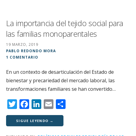
La importancia del tejido social para
las familias monoparentales
19 MARZO, 2019
PABLO REDONDO MORA
1 COMENTARIO
En un contexto de desarticulación del Estado de
bienestar y precariedad del mercado laboral, las
transformaciones familiares se han convertido…
T
F
Li
E
C
w
a
n
m
o
it
c
k
ai
m
SIGUE LEYENDO →
te
e
e
l
p