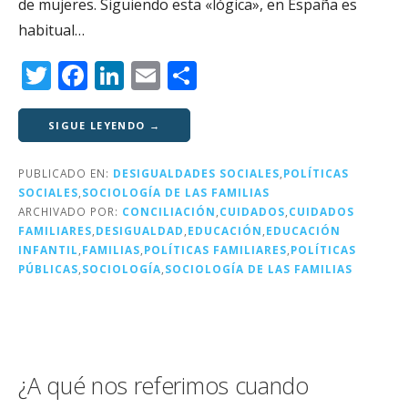
de mujeres. Siguiendo esta «lógica», en España es
habitual…
T
F
Li
E
C
w
a
n
m
o
it
c
k
ai
m
SIGUE LEYENDO →
te
e
e
l
p
PUBLICADO EN:
DESIGUALDADES SOCIALES
,
POLÍTICAS
r
b
dI
a
SOCIALES
,
SOCIOLOGÍA DE LAS FAMILIAS
o
n
rt
ARCHIVADO POR:
CONCILIACIÓN
,
CUIDADOS
,
CUIDADOS
FAMILIARES
,
DESIGUALDAD
,
EDUCACIÓN
,
EDUCACIÓN
o
ir
INFANTIL
,
FAMILIAS
,
POLÍTICAS FAMILIARES
,
POLÍTICAS
k
PÚBLICAS
,
SOCIOLOGÍA
,
SOCIOLOGÍA DE LAS FAMILIAS
¿A qué nos referimos cuando