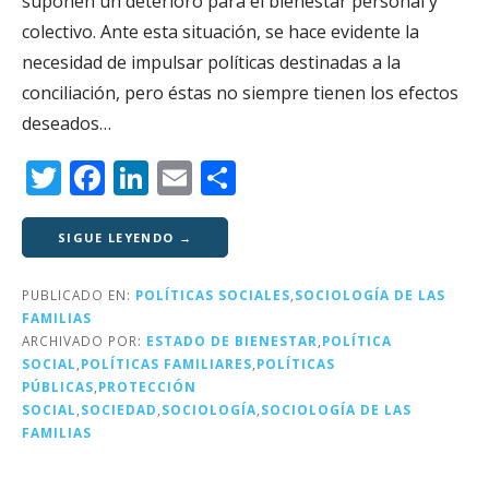
suponen un deterioro para el bienestar personal y
colectivo. Ante esta situación, se hace evidente la
necesidad de impulsar políticas destinadas a la
conciliación, pero éstas no siempre tienen los efectos
deseados…
T
F
Li
E
C
w
a
n
m
o
it
c
k
ai
m
SIGUE LEYENDO →
te
e
e
l
p
PUBLICADO EN:
POLÍTICAS SOCIALES
,
SOCIOLOGÍA DE LAS
r
b
dI
a
FAMILIAS
o
n
rt
ARCHIVADO POR:
ESTADO DE BIENESTAR
,
POLÍTICA
SOCIAL
,
POLÍTICAS FAMILIARES
,
POLÍTICAS
o
ir
PÚBLICAS
,
PROTECCIÓN
k
SOCIAL
,
SOCIEDAD
,
SOCIOLOGÍA
,
SOCIOLOGÍA DE LAS
FAMILIAS