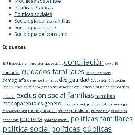
Movilidad sostenible
Políticas Públicas
Políticas sociales
Sociología de las familias
Sociología del arte
Sociología del consumo
Etiquetas
conciliación
arte
asociacionismo
ciencias sociales
covid-19
cuidados familiares
cuidados
David Hammons
desigualdad
demografía
derechos humanos
Educación
Educación
infantil
envejecimiento
estado de bienestar
evaluación
evaluación de políticas
familias
exclusión social
familias
públicas
monoparentales
género
infancia
investigación social
metodología
monoparental
natalidad
monomarental
museos
nuevos riesgos sociales
políticas familiares
pobreza
pandemia
pobreza infantil
política social
políticas públicas