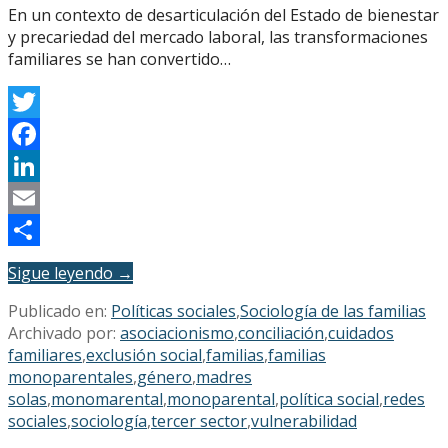
En un contexto de desarticulación del Estado de bienestar
y precariedad del mercado laboral, las transformaciones
familiares se han convertido…
Twitter
Facebook
LinkedIn
Email
Compartir
Sigue leyendo →
Publicado en:
Políticas sociales
,
Sociología de las familias
Archivado por:
asociacionismo
,
conciliación
,
cuidados
familiares
,
exclusión social
,
familias
,
familias
monoparentales
,
género
,
madres
solas
,
monomarental
,
monoparental
,
política social
,
redes
sociales
,
sociología
,
tercer sector
,
vulnerabilidad