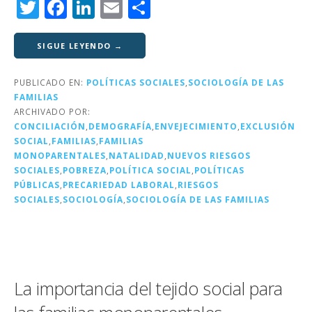
T
F
Li
E
C
w
a
n
m
o
it
c
k
ai
m
SIGUE LEYENDO →
te
e
e
l
p
PUBLICADO EN:
POLÍTICAS SOCIALES
,
SOCIOLOGÍA DE LAS
r
b
dI
a
FAMILIAS
o
n
rt
ARCHIVADO POR:
CONCILIACIÓN
,
DEMOGRAFÍA
,
ENVEJECIMIENTO
,
EXCLUSIÓN
o
ir
SOCIAL
,
FAMILIAS
,
FAMILIAS
k
MONOPARENTALES
,
NATALIDAD
,
NUEVOS RIESGOS
SOCIALES
,
POBREZA
,
POLÍTICA SOCIAL
,
POLÍTICAS
PÚBLICAS
,
PRECARIEDAD LABORAL
,
RIESGOS
SOCIALES
,
SOCIOLOGÍA
,
SOCIOLOGÍA DE LAS FAMILIAS
La importancia del tejido social para