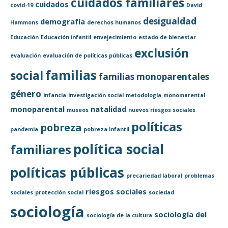
cuidados familiares
cuidados
covid-19
David
desigualdad
demografía
Hammons
derechos humanos
Educación
Educación infantil
envejecimiento
estado de bienestar
exclusión
evaluación
evaluación de políticas públicas
familias
social
familias monoparentales
género
infancia
investigación social
metodología
monomarental
monoparental
natalidad
museos
nuevos riesgos sociales
políticas
pobreza
pandemia
pobreza infantil
política social
familiares
políticas públicas
precariedad laboral
problemas
riesgos sociales
sociales
protección social
sociedad
sociología
sociología del
sociología de la cultura