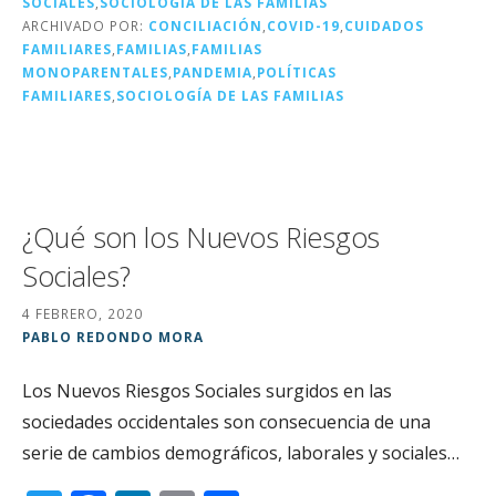
r
b
dI
a
SOCIALES
,
SOCIOLOGÍA DE LAS FAMILIAS
o
n
rt
ARCHIVADO POR:
CONCILIACIÓN
,
COVID-19
,
CUIDADOS
FAMILIARES
,
FAMILIAS
,
FAMILIAS
o
ir
MONOPARENTALES
,
PANDEMIA
,
POLÍTICAS
k
FAMILIARES
,
SOCIOLOGÍA DE LAS FAMILIAS
¿Qué son los Nuevos Riesgos
Sociales?
4 FEBRERO, 2020
PABLO REDONDO MORA
Los Nuevos Riesgos Sociales surgidos en las
sociedades occidentales son consecuencia de una
serie de cambios demográficos, laborales y sociales…