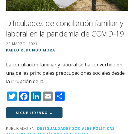
Dificultades de conciliación familiar y
laboral en la pandemia de COVID-19
23 MARZO, 2021
PABLO REDONDO MORA
La conciliación familiar y laboral se ha convertido en
una de las principales preocupaciones sociales desde
la irrupción de la…
T
F
Li
E
C
w
a
n
m
o
it
c
k
ai
m
SIGUE LEYENDO →
te
e
e
l
p
PUBLICADO EN:
DESIGUALDADES SOCIALES
,
POLÍTICAS