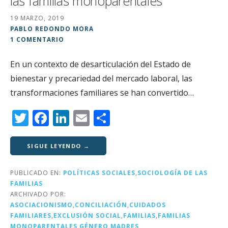
las familias monoparentales
19 MARZO, 2019
PABLO REDONDO MORA
1 COMENTARIO
En un contexto de desarticulación del Estado de
bienestar y precariedad del mercado laboral, las
transformaciones familiares se han convertido…
T
F
Li
E
C
w
a
n
m
o
it
c
k
ai
m
SIGUE LEYENDO →
te
e
e
l
p
PUBLICADO EN:
POLÍTICAS SOCIALES
,
SOCIOLOGÍA DE LAS
r
b
dI
a
FAMILIAS
o
n
rt
ARCHIVADO POR:
ASOCIACIONISMO
,
CONCILIACIÓN
,
CUIDADOS
o
ir
FAMILIARES
,
EXCLUSIÓN SOCIAL
,
FAMILIAS
,
FAMILIAS
MONOPARENTALES
,
GÉNERO
,
MADRES