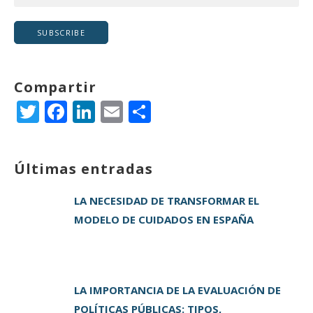
Compartir
T
F
Li
E
C
w
a
n
m
o
it
c
k
ai
m
Últimas entradas
te
e
e
l
p
r
b
dI
a
LA NECESIDAD DE TRANSFORMAR EL
o
n
rt
MODELO DE CUIDADOS EN ESPAÑA
o
ir
k
LA IMPORTANCIA DE LA EVALUACIÓN DE
POLÍTICAS PÚBLICAS: TIPOS,