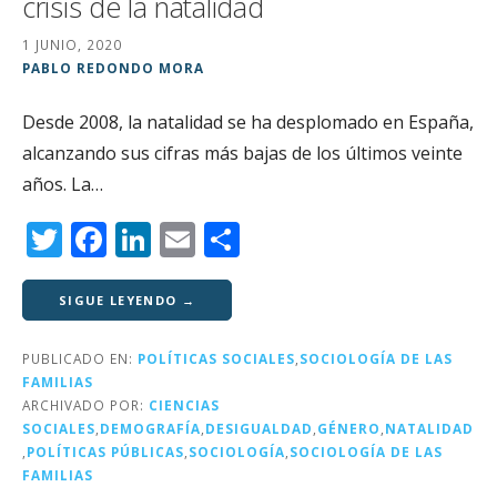
crisis de la natalidad
1 JUNIO, 2020
PABLO REDONDO MORA
Desde 2008, la natalidad se ha desplomado en España,
alcanzando sus cifras más bajas de los últimos veinte
años. La…
T
F
Li
E
C
w
a
n
m
o
it
c
k
ai
m
SIGUE LEYENDO →
te
e
e
l
p
PUBLICADO EN:
POLÍTICAS SOCIALES
,
SOCIOLOGÍA DE LAS
r
b
dI
a
FAMILIAS
o
n
rt
ARCHIVADO POR:
CIENCIAS
SOCIALES
,
DEMOGRAFÍA
,
DESIGUALDAD
,
GÉNERO
,
NATALIDAD
o
ir
,
POLÍTICAS PÚBLICAS
,
SOCIOLOGÍA
,
SOCIOLOGÍA DE LAS
k
FAMILIAS