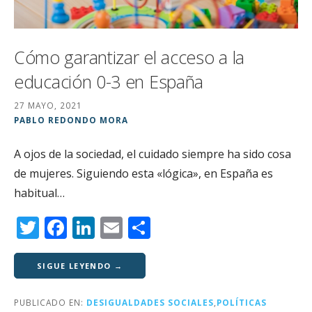
Cómo garantizar el acceso a la
educación 0-3 en España
27 MAYO, 2021
PABLO REDONDO MORA
A ojos de la sociedad, el cuidado siempre ha sido cosa
de mujeres. Siguiendo esta «lógica», en España es
habitual…
T
F
Li
E
C
w
a
n
m
o
it
c
k
ai
m
SIGUE LEYENDO →
te
e
e
l
p
PUBLICADO EN:
DESIGUALDADES SOCIALES
,
POLÍTICAS