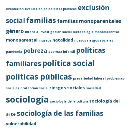
exclusión
evaluación
evaluación de políticas públicas
familias
social
familias monoparentales
género
infancia
investigación social
metodología
monomarental
monoparental
natalidad
museos
nuevos riesgos sociales
políticas
pobreza
pandemia
pobreza infantil
política social
familiares
políticas públicas
precariedad laboral
problemas
riesgos sociales
sociales
protección social
sociedad
sociología
sociología del
sociología de la cultura
sociología de las familias
arte
vulnerabilidad