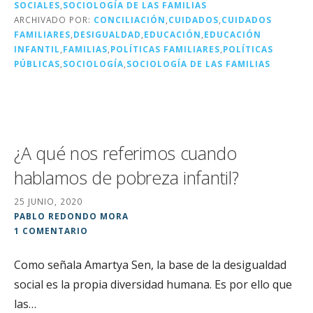
r
b
dI
a
SOCIALES
,
SOCIOLOGÍA DE LAS FAMILIAS
o
n
rt
ARCHIVADO POR:
CONCILIACIÓN
,
CUIDADOS
,
CUIDADOS
FAMILIARES
,
DESIGUALDAD
,
EDUCACIÓN
,
EDUCACIÓN
o
ir
INFANTIL
,
FAMILIAS
,
POLÍTICAS FAMILIARES
,
POLÍTICAS
k
PÚBLICAS
,
SOCIOLOGÍA
,
SOCIOLOGÍA DE LAS FAMILIAS
¿A qué nos referimos cuando
hablamos de pobreza infantil?
25 JUNIO, 2020
PABLO REDONDO MORA
1 COMENTARIO
Como señala Amartya Sen, la base de la desigualdad
social es la propia diversidad humana. Es por ello que
las…