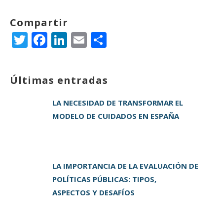
Compartir
T
F
Li
E
C
w
a
n
m
o
it
c
k
ai
m
Últimas entradas
te
e
e
l
p
r
b
dI
a
LA NECESIDAD DE TRANSFORMAR EL
o
n
rt
MODELO DE CUIDADOS EN ESPAÑA
o
ir
k
LA IMPORTANCIA DE LA EVALUACIÓN DE
POLÍTICAS PÚBLICAS: TIPOS,
ASPECTOS Y DESAFÍOS