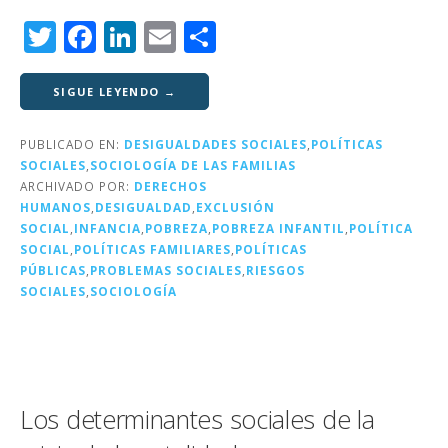
T
F
Li
E
C
w
a
n
m
o
it
c
k
ai
m
SIGUE LEYENDO →
te
e
e
l
p
PUBLICADO EN:
DESIGUALDADES SOCIALES
,
POLÍTICAS
r
b
dI
a
SOCIALES
,
SOCIOLOGÍA DE LAS FAMILIAS
o
n
rt
ARCHIVADO POR:
DERECHOS
HUMANOS
,
DESIGUALDAD
,
EXCLUSIÓN
o
ir
SOCIAL
,
INFANCIA
,
POBREZA
,
POBREZA INFANTIL
,
POLÍTICA
k
SOCIAL
,
POLÍTICAS FAMILIARES
,
POLÍTICAS
PÚBLICAS
,
PROBLEMAS SOCIALES
,
RIESGOS
SOCIALES
,
SOCIOLOGÍA
Los determinantes sociales de la