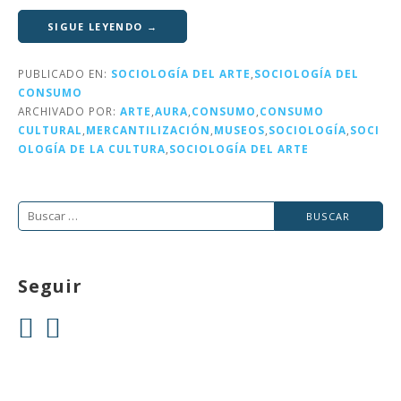
w
a
n
m
o
it
c
k
ai
m
SIGUE LEYENDO →
te
e
e
l
p
PUBLICADO EN:
SOCIOLOGÍA DEL ARTE
,
SOCIOLOGÍA DEL
r
b
dI
a
CONSUMO
o
n
rt
ARCHIVADO POR:
ARTE
,
AURA
,
CONSUMO
,
CONSUMO
CULTURAL
,
MERCANTILIZACIÓN
,
MUSEOS
,
SOCIOLOGÍA
,
SOCI
o
ir
OLOGÍA DE LA CULTURA
,
SOCIOLOGÍA DEL ARTE
k
Buscar:
Seguir