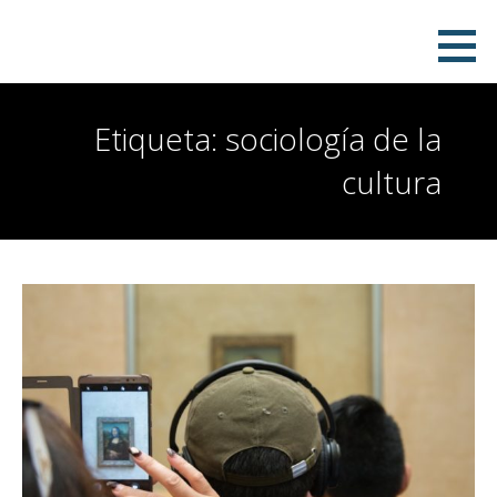
Saltar
Pablo Redondo Mora
SOCIÓLOGO
al
contenido
Etiqueta: sociología de la
cultura