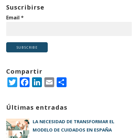
Suscribirse
Email
*
Compartir
T
F
Li
E
C
w
a
n
m
o
it
c
k
ai
m
Últimas entradas
te
e
e
l
p
r
b
dI
a
LA NECESIDAD DE TRANSFORMAR EL
o
n
rt
MODELO DE CUIDADOS EN ESPAÑA