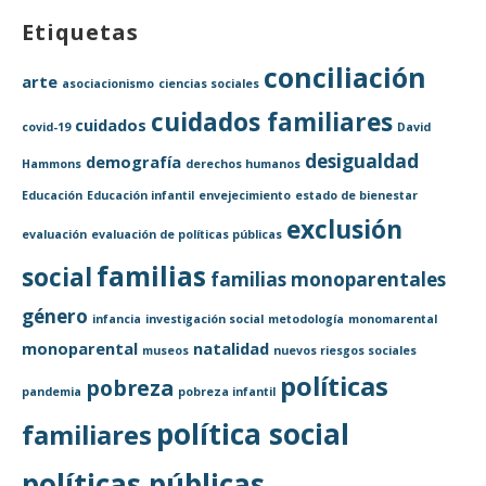
Etiquetas
conciliación
arte
asociacionismo
ciencias sociales
cuidados familiares
cuidados
covid-19
David
desigualdad
demografía
Hammons
derechos humanos
Educación
Educación infantil
envejecimiento
estado de bienestar
exclusión
evaluación
evaluación de políticas públicas
familias
social
familias monoparentales
género
infancia
investigación social
metodología
monomarental
monoparental
natalidad
museos
nuevos riesgos sociales
políticas
pobreza
pandemia
pobreza infantil
política social
familiares
políticas públicas