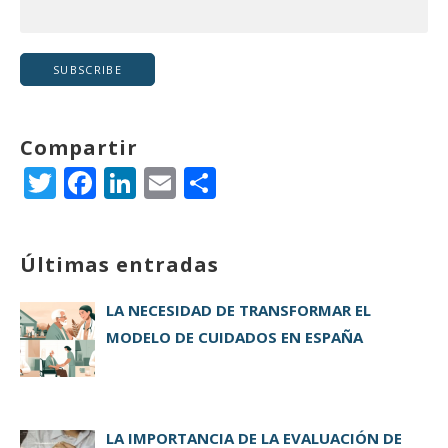
Compartir
T
F
Li
E
C
w
a
n
m
o
it
c
k
ai
m
Últimas entradas
te
e
e
l
p
r
b
dI
a
LA NECESIDAD DE TRANSFORMAR EL
o
n
rt
MODELO DE CUIDADOS EN ESPAÑA
o
ir
k
LA IMPORTANCIA DE LA EVALUACIÓN DE