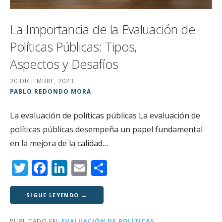
La Importancia de la Evaluación de
Políticas Públicas: Tipos,
Aspectos y Desafíos
20 DICIEMBRE, 2023
PABLO REDONDO MORA
La evaluación de políticas públicas La evaluación de
políticas públicas desempeña un papel fundamental
en la mejora de la calidad…
T
F
Li
E
C
w
a
n
m
o
it
c
k
ai
m
SIGUE LEYENDO →
te
e
e
l
p
PUBLICADO EN:
EVALUACIÓN DE POLÍTICAS