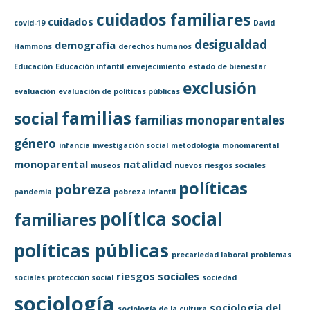
cuidados familiares
cuidados
covid-19
David
desigualdad
demografía
Hammons
derechos humanos
Educación
Educación infantil
envejecimiento
estado de bienestar
exclusión
evaluación
evaluación de políticas públicas
familias
social
familias monoparentales
género
infancia
investigación social
metodología
monomarental
monoparental
natalidad
museos
nuevos riesgos sociales
políticas
pobreza
pandemia
pobreza infantil
política social
familiares
políticas públicas
precariedad laboral
problemas
riesgos sociales
sociales
protección social
sociedad
sociología
sociología del
sociología de la cultura