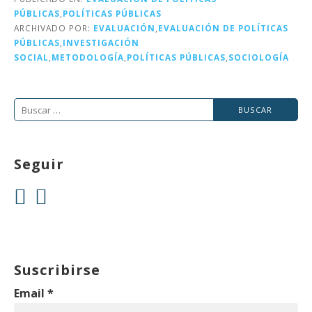
r
b
dI
a
PÚBLICAS
,
POLÍTICAS PÚBLICAS
o
n
rt
ARCHIVADO POR:
EVALUACIÓN
,
EVALUACIÓN DE POLÍTICAS
PÚBLICAS
,
INVESTIGACIÓN
o
ir
SOCIAL
,
METODOLOGÍA
,
POLÍTICAS PÚBLICAS
,
SOCIOLOGÍA
k
Buscar:
Seguir
Suscribirse
Email
*