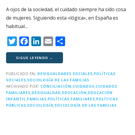
A ojos de la sociedad, el cuidado siempre ha sido cosa
de mujeres. Siguiendo esta «lógica», en España es
habitual…
T
F
Li
E
C
w
a
n
m
o
it
c
k
ai
m
SIGUE LEYENDO →
te
e
e
l
p
PUBLICADO EN:
DESIGUALDADES SOCIALES
,
POLÍTICAS
r
b
dI
a
SOCIALES
,
SOCIOLOGÍA DE LAS FAMILIAS
o
n
rt
ARCHIVADO POR:
CONCILIACIÓN
,
CUIDADOS
,
CUIDADOS
FAMILIARES
,
DESIGUALDAD
,
EDUCACIÓN
,
EDUCACIÓN
o
ir
INFANTIL
,
FAMILIAS
,
POLÍTICAS FAMILIARES
,
POLÍTICAS
k
PÚBLICAS
,
SOCIOLOGÍA
,
SOCIOLOGÍA DE LAS FAMILIAS