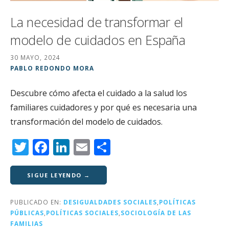
La necesidad de transformar el
modelo de cuidados en España
30 MAYO, 2024
PABLO REDONDO MORA
Descubre cómo afecta el cuidado a la salud los
familiares cuidadores y por qué es necesaria una
transformación del modelo de cuidados.
T
F
Li
E
C
w
a
n
m
o
it
c
k
ai
m
SIGUE LEYENDO →
te
e
e
l
p
PUBLICADO EN:
DESIGUALDADES SOCIALES
,
POLÍTICAS
r
b
dI
a
PÚBLICAS
,
POLÍTICAS SOCIALES
,
SOCIOLOGÍA DE LAS
o
n
rt
FAMILIAS