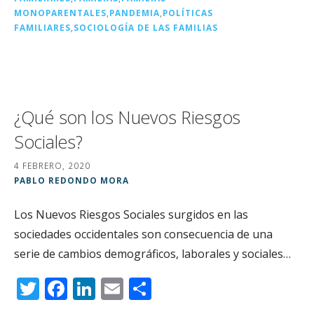
o
ir
MONOPARENTALES
,
PANDEMIA
,
POLÍTICAS
k
FAMILIARES
,
SOCIOLOGÍA DE LAS FAMILIAS
¿Qué son los Nuevos Riesgos
Sociales?
4 FEBRERO, 2020
PABLO REDONDO MORA
Los Nuevos Riesgos Sociales surgidos en las
sociedades occidentales son consecuencia de una
serie de cambios demográficos, laborales y sociales…
T
F
Li
E
C
w
a
n
m
o