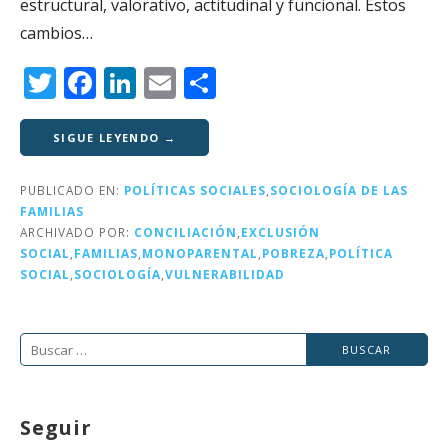
estructural, valorativo, actitudinal y funcional. Estos
cambios…
T
F
Li
E
C
w
a
n
m
o
it
c
k
ai
m
SIGUE LEYENDO →
te
e
e
l
p
PUBLICADO EN:
POLÍTICAS SOCIALES
,
SOCIOLOGÍA DE LAS
r
b
dI
a
FAMILIAS
o
n
rt
ARCHIVADO POR:
CONCILIACIÓN
,
EXCLUSIÓN
SOCIAL
,
FAMILIAS
,
MONOPARENTAL
,
POBREZA
,
POLÍTICA
o
ir
SOCIAL
,
SOCIOLOGÍA
,
VULNERABILIDAD
k
Buscar:
Seguir