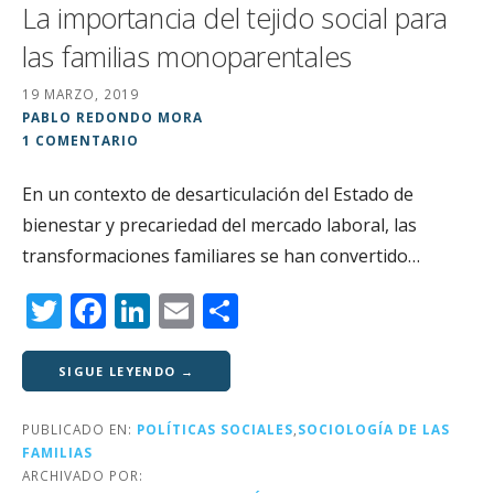
La importancia del tejido social para
las familias monoparentales
19 MARZO, 2019
PABLO REDONDO MORA
1 COMENTARIO
En un contexto de desarticulación del Estado de
bienestar y precariedad del mercado laboral, las
transformaciones familiares se han convertido…
T
F
Li
E
C
w
a
n
m
o
it
c
k
ai
m
SIGUE LEYENDO →
te
e
e
l
p
PUBLICADO EN:
POLÍTICAS SOCIALES
,
SOCIOLOGÍA DE LAS
r
b
dI
a
FAMILIAS
o
n
rt
ARCHIVADO POR: