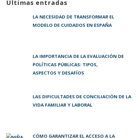
Últimas entradas
te
e
e
l
p
r
b
dI
a
LA NECESIDAD DE TRANSFORMAR EL
o
n
rt
MODELO DE CUIDADOS EN ESPAÑA
o
ir
k
LA IMPORTANCIA DE LA EVALUACIÓN DE
POLÍTICAS PÚBLICAS: TIPOS,
ASPECTOS Y DESAFÍOS
LAS DIFICULTADES DE CONCILIACIÓN DE LA
VIDA FAMILIAR Y LABORAL
CÓMO GARANTIZAR EL ACCESO A LA