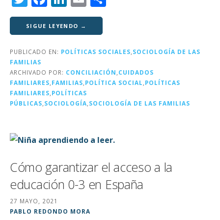
w
a
n
m
o
it
c
k
ai
m
SIGUE LEYENDO →
te
e
e
l
p
PUBLICADO EN:
POLÍTICAS SOCIALES
,
SOCIOLOGÍA DE LAS
r
b
dI
a
FAMILIAS
o
n
rt
ARCHIVADO POR:
CONCILIACIÓN
,
CUIDADOS
FAMILIARES
,
FAMILIAS
,
POLÍTICA SOCIAL
,
POLÍTICAS
o
ir
FAMILIARES
,
POLÍTICAS
k
PÚBLICAS
,
SOCIOLOGÍA
,
SOCIOLOGÍA DE LAS FAMILIAS
Cómo garantizar el acceso a la
educación 0-3 en España
27 MAYO, 2021
PABLO REDONDO MORA