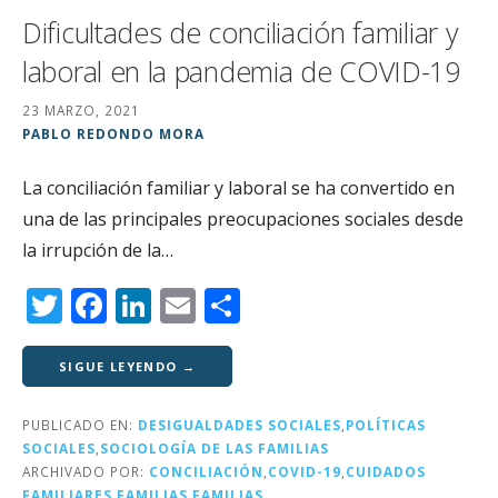
Dificultades de conciliación familiar y
laboral en la pandemia de COVID-19
23 MARZO, 2021
PABLO REDONDO MORA
La conciliación familiar y laboral se ha convertido en
una de las principales preocupaciones sociales desde
la irrupción de la…
T
F
Li
E
C
w
a
n
m
o
it
c
k
ai
m
SIGUE LEYENDO →
te
e
e
l
p
PUBLICADO EN:
DESIGUALDADES SOCIALES
,
POLÍTICAS
r
b
dI
a
SOCIALES
,
SOCIOLOGÍA DE LAS FAMILIAS
o
n
rt
ARCHIVADO POR:
CONCILIACIÓN
,
COVID-19
,
CUIDADOS
FAMILIARES
,
FAMILIAS
,
FAMILIAS