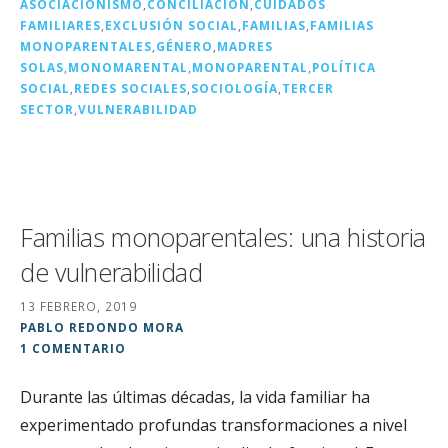
ASOCIACIONISMO
,
CONCILIACIÓN
,
CUIDADOS
o
ir
FAMILIARES
,
EXCLUSIÓN SOCIAL
,
FAMILIAS
,
FAMILIAS
k
MONOPARENTALES
,
GÉNERO
,
MADRES
SOLAS
,
MONOMARENTAL
,
MONOPARENTAL
,
POLÍTICA
SOCIAL
,
REDES SOCIALES
,
SOCIOLOGÍA
,
TERCER
SECTOR
,
VULNERABILIDAD
Familias monoparentales: una historia
de vulnerabilidad
13 FEBRERO, 2019
PABLO REDONDO MORA
1 COMENTARIO
Durante las últimas décadas, la vida familiar ha
experimentado profundas transformaciones a nivel