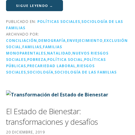
it
c
k
ai
m
SIGUE LEYENDO →
te
e
e
l
p
PUBLICADO EN:
POLÍTICAS SOCIALES
,
SOCIOLOGÍA DE LAS
r
b
dI
a
FAMILIAS
o
n
rt
ARCHIVADO POR:
CONCILIACIÓN
,
DEMOGRAFÍA
,
ENVEJECIMIENTO
,
EXCLUSIÓN
o
ir
SOCIAL
,
FAMILIAS
,
FAMILIAS
k
MONOPARENTALES
,
NATALIDAD
,
NUEVOS RIESGOS
SOCIALES
,
POBREZA
,
POLÍTICA SOCIAL
,
POLÍTICAS
PÚBLICAS
,
PRECARIEDAD LABORAL
,
RIESGOS
SOCIALES
,
SOCIOLOGÍA
,
SOCIOLOGÍA DE LAS FAMILIAS
El Estado de Bienestar:
transformaciones y desafíos
20 DICIEMBRE, 2019