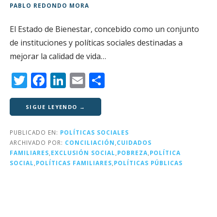
PABLO REDONDO MORA
El Estado de Bienestar, concebido como un conjunto
de instituciones y políticas sociales destinadas a
mejorar la calidad de vida…
T
F
Li
E
C
w
a
n
m
o
it
c
k
ai
m
SIGUE LEYENDO →
te
e
e
l
p
PUBLICADO EN:
POLÍTICAS SOCIALES
r
b
dI
a
ARCHIVADO POR:
CONCILIACIÓN
,
CUIDADOS
o
n
rt
FAMILIARES
,
EXCLUSIÓN SOCIAL
,
POBREZA
,
POLÍTICA
SOCIAL
,
POLÍTICAS FAMILIARES
,
POLÍTICAS PÚBLICAS
o
ir
k