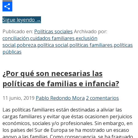
Email
Compartir
Sigue leyendo →
Publicado en:
Políticas sociales
Archivado por:
conciliación
,
cuidados familiares
,
exclusión
social
,
pobreza
,
política social
,
políticas familiares
,
políticas
públicas
¿Por qué son necesarias las
políticas de familias e infancia?
11 junio, 2019
Pablo Redondo Mora
2 comentarios
Las políticas familiares están destinadas a aliviar las
cargas familiares y evitar que éstas ocasionen perjuicios
económicos, sociales y/o profesionales. Sin embargo, en
los países del Sur de Europa se ha mostrado un escaso
apoyo a las familias. Como consecuencia, se ha fraguado