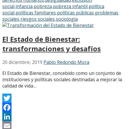
social
,
infancia
,
pobreza
,
pobreza infantil
,
política
social
,
políticas familiares
,
políticas públicas
,
problemas
sociales
,
riesgos sociales
,
sociología
El Estado de Bienestar:
transformaciones y desafíos
20 diciembre, 2019
Pablo Redondo Mora
El Estado de Bienestar, concebido como un conjunto de
instituciones y políticas sociales destinadas a mejorar la
calidad de vida…
Twitter
Facebook
LinkedIn