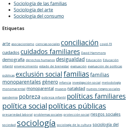
Sociología de las familias
Sociología del arte
Sociología del consumo
Etiquetas
conciliación
arte
asociacionismo
ciencias sociales
covid-19
cuidados familiares
cuidados
David Hammons
desigualdad
demografía
derechos humanos
Educación
Educación
infantil
envejecimiento
estado de bienestar
evaluación
evaluación de políticas
familias
exclusión social
familias
públicas
monoparentales
género
infancia
investigación social
metodología
monoparental
natalidad
monomarental
museos
nuevos riesgos sociales
políticas familiares
pobreza
pandemia
pobreza infantil
política social
políticas públicas
riesgos sociales
precariedad laboral
problemas sociales
protección social
sociología
sociología del
sociedad
sociología de la cultura