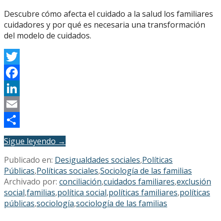
Descubre cómo afecta el cuidado a la salud los familiares
cuidadores y por qué es necesaria una transformación
del modelo de cuidados.
Twitter
Facebook
LinkedIn
Email
Compartir
Sigue leyendo →
Publicado en:
Desigualdades sociales
,
Políticas
Públicas
,
Políticas sociales
,
Sociología de las familias
Archivado por:
conciliación
,
cuidados familiares
,
exclusión
social
,
familias
,
política social
,
políticas familiares
,
políticas
públicas
,
sociología
,
sociología de las familias