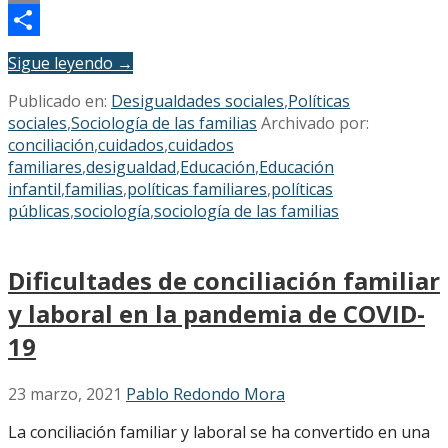
Email
Compartir
Sigue leyendo →
Publicado en:
Desigualdades sociales
,
Políticas
sociales
,
Sociología de las familias
Archivado por:
conciliación
,
cuidados
,
cuidados
familiares
,
desigualdad
,
Educación
,
Educación
infantil
,
familias
,
políticas familiares
,
políticas
públicas
,
sociología
,
sociología de las familias
Dificultades de conciliación familiar
y laboral en la pandemia de COVID-
19
23 marzo, 2021
Pablo Redondo Mora
La conciliación familiar y laboral se ha convertido en una