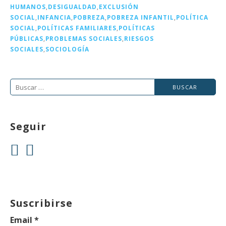
o
n
rt
HUMANOS
,
DESIGUALDAD
,
EXCLUSIÓN
o
ir
SOCIAL
,
INFANCIA
,
POBREZA
,
POBREZA INFANTIL
,
POLÍTICA
k
SOCIAL
,
POLÍTICAS FAMILIARES
,
POLÍTICAS
PÚBLICAS
,
PROBLEMAS SOCIALES
,
RIESGOS
SOCIALES
,
SOCIOLOGÍA
Buscar:
Seguir
Suscribirse
Email
*