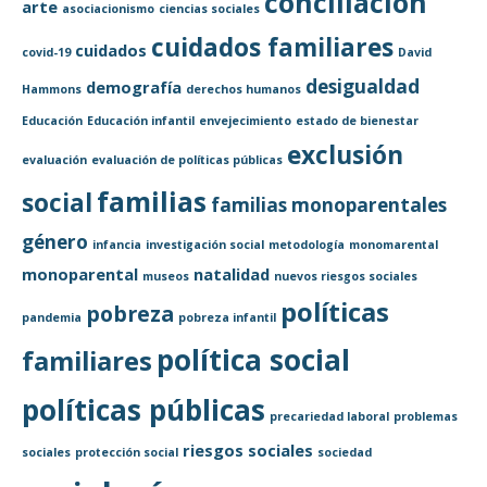
conciliación
arte
asociacionismo
ciencias sociales
cuidados familiares
cuidados
covid-19
David
desigualdad
demografía
Hammons
derechos humanos
Educación
Educación infantil
envejecimiento
estado de bienestar
exclusión
evaluación
evaluación de políticas públicas
familias
social
familias monoparentales
género
infancia
investigación social
metodología
monomarental
monoparental
natalidad
museos
nuevos riesgos sociales
políticas
pobreza
pandemia
pobreza infantil
política social
familiares
políticas públicas
precariedad laboral
problemas
riesgos sociales
sociales
protección social
sociedad