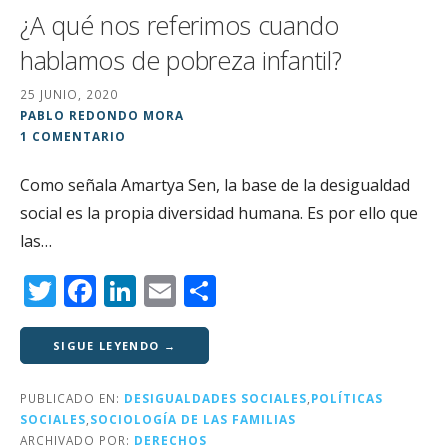
¿A qué nos referimos cuando
hablamos de pobreza infantil?
25 JUNIO, 2020
PABLO REDONDO MORA
1 COMENTARIO
Como señala Amartya Sen, la base de la desigualdad
social es la propia diversidad humana. Es por ello que
las…
T
F
Li
E
C
w
a
n
m
o
it
c
k
ai
m
SIGUE LEYENDO →
te
e
e
l
p
PUBLICADO EN:
DESIGUALDADES SOCIALES
,
POLÍTICAS
r
b
dI
a
SOCIALES
,
SOCIOLOGÍA DE LAS FAMILIAS
ARCHIVADO POR:
DERECHOS