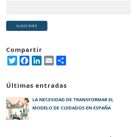
Compartir
T
F
Li
E
C
w
a
n
m
o
it
c
k
ai
m
Últimas entradas
te
e
e
l
p
r
b
dI
a
LA NECESIDAD DE TRANSFORMAR EL
o
n
rt
MODELO DE CUIDADOS EN ESPAÑA
o
ir
k