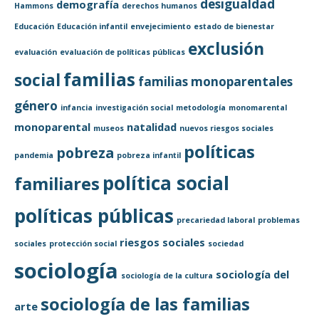
desigualdad
demografía
Hammons
derechos humanos
Educación
Educación infantil
envejecimiento
estado de bienestar
exclusión
evaluación
evaluación de políticas públicas
familias
social
familias monoparentales
género
infancia
investigación social
metodología
monomarental
monoparental
natalidad
museos
nuevos riesgos sociales
políticas
pobreza
pandemia
pobreza infantil
política social
familiares
políticas públicas
precariedad laboral
problemas
riesgos sociales
sociales
protección social
sociedad
sociología
sociología del
sociología de la cultura
sociología de las familias
arte