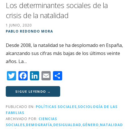
Los determinantes sociales de la
crisis de la natalidad
1 JUNIO, 2020
PABLO REDONDO MORA
Desde 2008, la natalidad se ha desplomado en España,
alcanzando sus cifras más bajas de los últimos veinte
años. La…
T
F
Li
E
C
w
a
n
m
o
it
c
k
ai
m
SIGUE LEYENDO →
te
e
e
l
p
PUBLICADO EN:
POLÍTICAS SOCIALES
,
SOCIOLOGÍA DE LAS
r
b
dI
a
FAMILIAS
o
n
rt
ARCHIVADO POR:
CIENCIAS
SOCIALES
,
DEMOGRAFÍA
,
DESIGUALDAD
,
GÉNERO
,
NATALIDAD