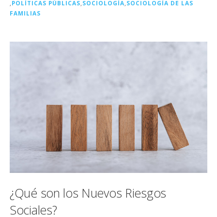
o
ir
,
POLÍTICAS PÚBLICAS
,
SOCIOLOGÍA
,
SOCIOLOGÍA DE LAS
k
FAMILIAS
¿Qué son los Nuevos Riesgos
Sociales?