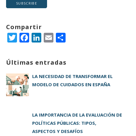
Compartir
T
F
Li
E
C
w
a
n
m
o
it
c
k
ai
m
Últimas entradas
te
e
e
l
p
r
b
dI
a
LA NECESIDAD DE TRANSFORMAR EL
o
n
rt
MODELO DE CUIDADOS EN ESPAÑA
o
ir
k
LA IMPORTANCIA DE LA EVALUACIÓN DE
POLÍTICAS PÚBLICAS: TIPOS,
ASPECTOS Y DESAFÍOS