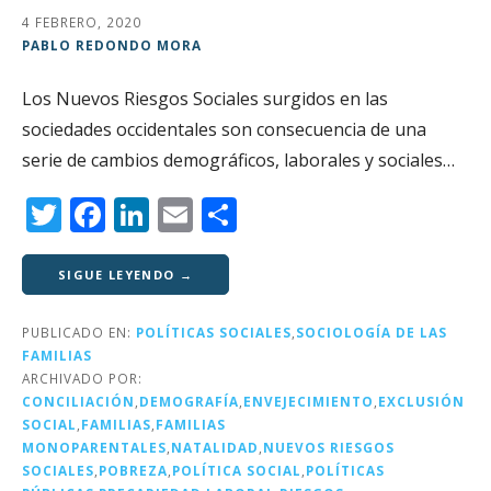
4 FEBRERO, 2020
PABLO REDONDO MORA
Los Nuevos Riesgos Sociales surgidos en las
sociedades occidentales son consecuencia de una
serie de cambios demográficos, laborales y sociales…
T
F
Li
E
C
w
a
n
m
o
it
c
k
ai
m
SIGUE LEYENDO →
te
e
e
l
p
PUBLICADO EN:
POLÍTICAS SOCIALES
,
SOCIOLOGÍA DE LAS
r
b
dI
a
FAMILIAS
o
n
rt
ARCHIVADO POR:
CONCILIACIÓN
,
DEMOGRAFÍA
,
ENVEJECIMIENTO
,
EXCLUSIÓN
o
ir
SOCIAL
,
FAMILIAS
,
FAMILIAS
k
MONOPARENTALES
,
NATALIDAD
,
NUEVOS RIESGOS
SOCIALES
,
POBREZA
,
POLÍTICA SOCIAL
,
POLÍTICAS