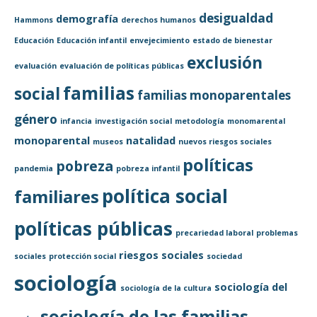
desigualdad
demografía
Hammons
derechos humanos
Educación
Educación infantil
envejecimiento
estado de bienestar
exclusión
evaluación
evaluación de políticas públicas
familias
social
familias monoparentales
género
infancia
investigación social
metodología
monomarental
monoparental
natalidad
museos
nuevos riesgos sociales
políticas
pobreza
pandemia
pobreza infantil
política social
familiares
políticas públicas
precariedad laboral
problemas
riesgos sociales
sociales
protección social
sociedad
sociología
sociología del
sociología de la cultura
sociología de las familias