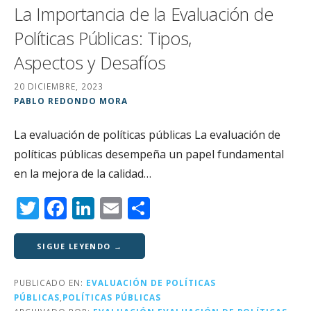
La Importancia de la Evaluación de
Políticas Públicas: Tipos,
Aspectos y Desafíos
20 DICIEMBRE, 2023
PABLO REDONDO MORA
La evaluación de políticas públicas La evaluación de
políticas públicas desempeña un papel fundamental
en la mejora de la calidad…
T
F
Li
E
C
w
a
n
m
o
it
c
k
ai
m
SIGUE LEYENDO →
te
e
e
l
p
PUBLICADO EN:
EVALUACIÓN DE POLÍTICAS
r
b
dI
a
PÚBLICAS
,
POLÍTICAS PÚBLICAS