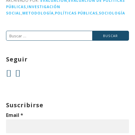
o
n
rt
ARCHIVADO POR:
EVALUACIÓN
,
EVALUACIÓN DE POLÍTICAS
PÚBLICAS
,
INVESTIGACIÓN
o
ir
SOCIAL
,
METODOLOGÍA
,
POLÍTICAS PÚBLICAS
,
SOCIOLOGÍA
k
Buscar:
Seguir
Suscribirse
Email
*