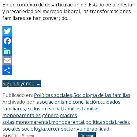
En un contexto de desarticulación del Estado de bienestar
y precariedad del mercado laboral, las transformaciones
familiares se han convertido…
Twitter
Facebook
LinkedIn
Email
Compartir
Sigue leyendo →
Publicado en:
Políticas sociales
,
Sociología de las familias
Archivado por:
asociacionismo
,
conciliación
,
cuidados
familiares
,
exclusión social
,
familias
,
familias
monoparentales
,
género
,
madres
solas
,
monomarental
,
monoparental
,
política social
,
redes
sociales
,
sociología
,
tercer sector
,
vulnerabilidad
Buscar: