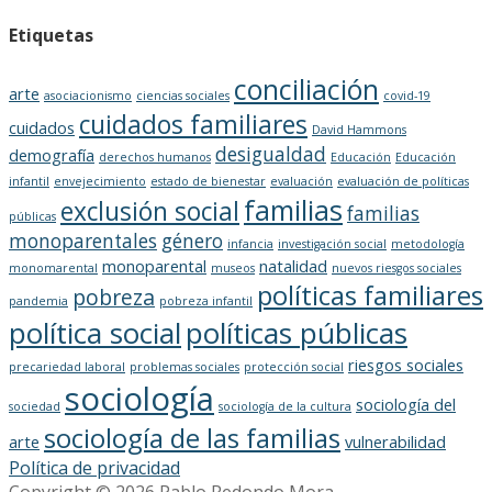
Etiquetas
conciliación
arte
asociacionismo
ciencias sociales
covid-19
cuidados familiares
cuidados
David Hammons
desigualdad
demografía
derechos humanos
Educación
Educación
infantil
envejecimiento
estado de bienestar
evaluación
evaluación de políticas
familias
exclusión social
familias
públicas
monoparentales
género
infancia
investigación social
metodología
monoparental
natalidad
monomarental
museos
nuevos riesgos sociales
políticas familiares
pobreza
pandemia
pobreza infantil
política social
políticas públicas
riesgos sociales
precariedad laboral
problemas sociales
protección social
sociología
sociología del
sociedad
sociología de la cultura
sociología de las familias
arte
vulnerabilidad
Política de privacidad