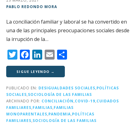
23 MARZO, 2021
PABLO REDONDO MORA
La conciliación familiar y laboral se ha convertido en
una de las principales preocupaciones sociales desde
la irrupción de la…
T
F
Li
E
C
w
a
n
m
o
it
c
k
ai
m
SIGUE LEYENDO →
te
e
e
l
p
PUBLICADO EN:
DESIGUALDADES SOCIALES
,
POLÍTICAS
r
b
dI
a
SOCIALES
,
SOCIOLOGÍA DE LAS FAMILIAS
o
n
rt
ARCHIVADO POR:
CONCILIACIÓN
,
COVID-19
,
CUIDADOS
FAMILIARES
,
FAMILIAS
,
FAMILIAS
o
ir
MONOPARENTALES
,
PANDEMIA
,
POLÍTICAS
k
FAMILIARES
,
SOCIOLOGÍA DE LAS FAMILIAS