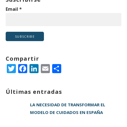
Email
*
Compartir
T
F
Li
E
C
w
a
n
m
o
it
c
k
ai
m
Últimas entradas
te
e
e
l
p
r
b
dI
a
LA NECESIDAD DE TRANSFORMAR EL
o
n
rt
MODELO DE CUIDADOS EN ESPAÑA
o
ir