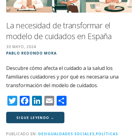
La necesidad de transformar el
modelo de cuidados en España
30 MAYO, 2024
PABLO REDONDO MORA
Descubre cómo afecta el cuidado a la salud los
familiares cuidadores y por qué es necesaria una
transformación del modelo de cuidados.
T
F
Li
E
C
w
a
n
m
o
it
c
k
ai
m
SIGUE LEYENDO →
te
e
e
l
p
PUBLICADO EN:
DESIGUALDADES SOCIALES
,
POLÍTICAS