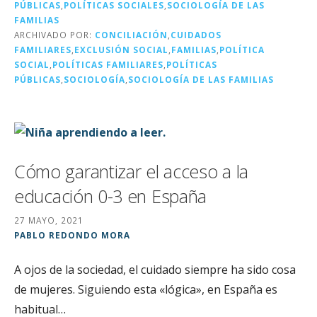
r
b
dI
a
PÚBLICAS
,
POLÍTICAS SOCIALES
,
SOCIOLOGÍA DE LAS
o
n
rt
FAMILIAS
ARCHIVADO POR:
CONCILIACIÓN
,
CUIDADOS
o
ir
FAMILIARES
,
EXCLUSIÓN SOCIAL
,
FAMILIAS
,
POLÍTICA
k
SOCIAL
,
POLÍTICAS FAMILIARES
,
POLÍTICAS
PÚBLICAS
,
SOCIOLOGÍA
,
SOCIOLOGÍA DE LAS FAMILIAS
Cómo garantizar el acceso a la
educación 0-3 en España
27 MAYO, 2021
PABLO REDONDO MORA
A ojos de la sociedad, el cuidado siempre ha sido cosa
de mujeres. Siguiendo esta «lógica», en España es
habitual…