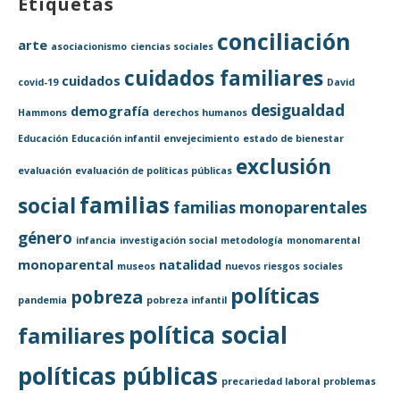
Etiquetas
conciliación
arte
asociacionismo
ciencias sociales
cuidados familiares
cuidados
covid-19
David
desigualdad
demografía
Hammons
derechos humanos
Educación
Educación infantil
envejecimiento
estado de bienestar
exclusión
evaluación
evaluación de políticas públicas
familias
social
familias monoparentales
género
infancia
investigación social
metodología
monomarental
monoparental
natalidad
museos
nuevos riesgos sociales
políticas
pobreza
pandemia
pobreza infantil
política social
familiares
políticas públicas
precariedad laboral
problemas