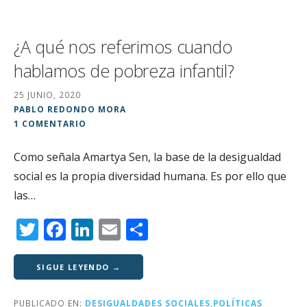
¿A qué nos referimos cuando
hablamos de pobreza infantil?
25 JUNIO, 2020
PABLO REDONDO MORA
1 COMENTARIO
Como señala Amartya Sen, la base de la desigualdad
social es la propia diversidad humana. Es por ello que
las…
T
F
Li
E
C
w
a
n
m
o
it
c
k
ai
m
SIGUE LEYENDO →
te
e
e
l
p
PUBLICADO EN:
DESIGUALDADES SOCIALES
,
POLÍTICAS