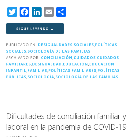
T
F
Li
E
C
w
a
n
m
o
it
c
k
ai
m
SIGUE LEYENDO →
te
e
e
l
p
PUBLICADO EN:
DESIGUALDADES SOCIALES
,
POLÍTICAS
r
b
dI
a
SOCIALES
,
SOCIOLOGÍA DE LAS FAMILIAS
o
n
rt
ARCHIVADO POR:
CONCILIACIÓN
,
CUIDADOS
,
CUIDADOS
FAMILIARES
,
DESIGUALDAD
,
EDUCACIÓN
,
EDUCACIÓN
o
ir
INFANTIL
,
FAMILIAS
,
POLÍTICAS FAMILIARES
,
POLÍTICAS
k
PÚBLICAS
,
SOCIOLOGÍA
,
SOCIOLOGÍA DE LAS FAMILIAS
Dificultades de conciliación familiar y
laboral en la pandemia de COVID-19