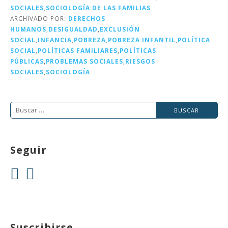
r
b
dI
a
SOCIALES
,
SOCIOLOGÍA DE LAS FAMILIAS
o
n
rt
ARCHIVADO POR:
DERECHOS
HUMANOS
,
DESIGUALDAD
,
EXCLUSIÓN
o
ir
SOCIAL
,
INFANCIA
,
POBREZA
,
POBREZA INFANTIL
,
POLÍTICA
k
SOCIAL
,
POLÍTICAS FAMILIARES
,
POLÍTICAS
PÚBLICAS
,
PROBLEMAS SOCIALES
,
RIESGOS
SOCIALES
,
SOCIOLOGÍA
Buscar:
Seguir
Suscribirse