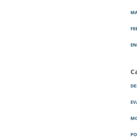
MA
FE
EN
C
DE
EV
MO
PO