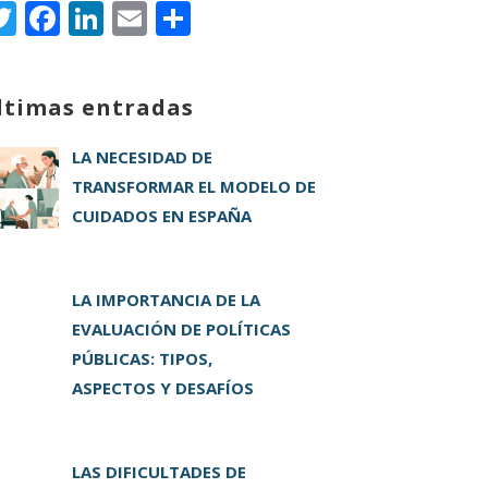
T
F
Li
E
C
w
a
n
m
o
it
c
k
ai
m
ltimas entradas
te
e
e
l
p
r
b
dI
a
LA NECESIDAD DE
o
n
rt
TRANSFORMAR EL MODELO DE
o
ir
CUIDADOS EN ESPAÑA
k
LA IMPORTANCIA DE LA
EVALUACIÓN DE POLÍTICAS
PÚBLICAS: TIPOS,
ASPECTOS Y DESAFÍOS
LAS DIFICULTADES DE