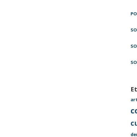
PO
SO
SO
SO
E
ar
c
c
de