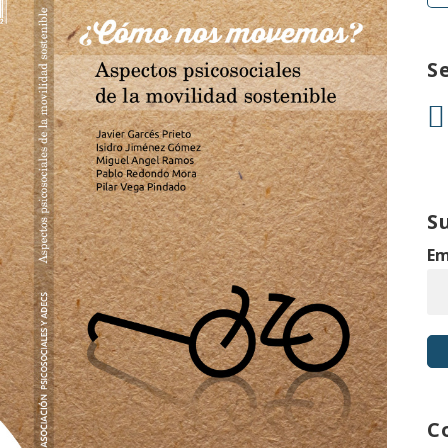
S
S
Em
C