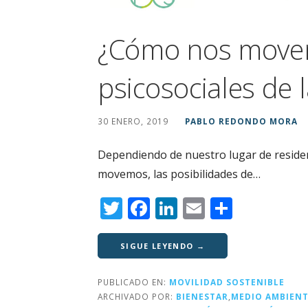
¿Cómo nos move
psicosociales de 
30 ENERO, 2019
PABLO REDONDO MORA
Dependiendo de nuestro lugar de residen
movemos, las posibilidades de…
T
F
Li
E
C
w
a
n
m
o
it
c
k
ai
m
SIGUE LEYENDO →
te
e
e
l
p
PUBLICADO EN:
MOVILIDAD SOSTENIBLE
r
b
dI
a
ARCHIVADO POR:
BIENESTAR
,
MEDIO AMBIEN