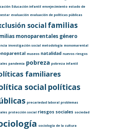
cación
Educación infantil
envejecimiento
estado de
nestar
evaluación
evaluación de políticas públicas
familias
xclusión social
milias monoparentales
género
ancia
investigación social
metodología
monomarental
noparental
natalidad
museos
nuevos riesgos
pobreza
iales
pandemia
pobreza infantil
olíticas familiares
olítica social
políticas
úblicas
precariedad laboral
problemas
riesgos sociales
iales
protección social
sociedad
ociología
sociología de la cultura