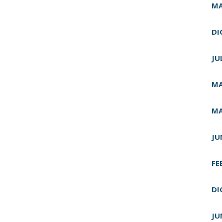
MA
DI
JU
MA
MA
JU
FE
DI
JU