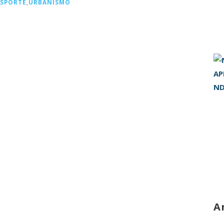
SPORTE
,
URBANISMO
A