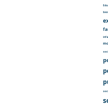
Edu
bie
e
fa
inf
mo
soc
p
p
p
soc
s