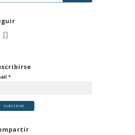
eguir
uscribirse
ail
*
ompartir