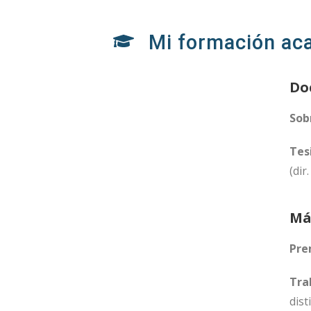
Mi formación ac
Doc
Sob
Tes
(dir
Más
Pre
Tra
dist