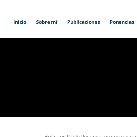
Mora
Inicio
Sobre mí
Publicaciones
Ponencias
Hola, soy Pablo Redondo, profesor de soc